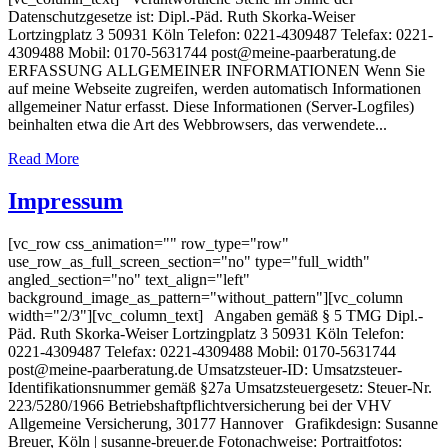
Datenschutzgesetze ist: Dipl.-Päd. Ruth Skorka-Weiser
Lortzingplatz 3 50931 Köln Telefon: 0221-4309487 Telefax: 0221-
4309488 Mobil: 0170-5631744 post@meine-paarberatung.de
ERFASSUNG ALLGEMEINER INFORMATIONEN Wenn Sie
auf meine Webseite zugreifen, werden automatisch Informationen
allgemeiner Natur erfasst. Diese Informationen (Server-Logfiles)
beinhalten etwa die Art des Webbrowsers, das verwendete...
Read More
Impres­sum
[vc_row css_animation="" row_type="row"
use_row_as_full_screen_section="no" type="full_width"
angled_section="no" text_align="left"
background_image_as_pattern="without_pattern"][vc_column
width="2/3"][vc_column_text] Angaben gemäß § 5 TMG Dipl.-
Päd. Ruth Skorka-Weiser Lortzingplatz 3 50931 Köln Telefon:
0221-4309487 Telefax: 0221-4309488 Mobil: 0170-5631744
post@meine-paarberatung.de Umsatzsteuer-ID: Umsatzsteuer-
Identifikationsnummer gemäß §27a Umsatzsteuergesetz: Steuer-Nr.
223/5280/1966 Betriebshaftpflichtversicherung bei der VHV
Allgemeine Versicherung, 30177 Hannover Grafikdesign: Susanne
Breuer, Köln | susanne-breuer.de Fotonachweise: Portraitfotos: