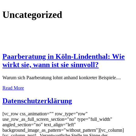
Uncategorized
Paar­be­ra­tung in Köln-Lin­den­thal: Wie
wirkt sie, wann ist sie sinnvoll?
Warum sich Paarberatung lohnt anhand konkreter Beispiele....
Read More
Daten­schutz­er­klä­rung
[vc_row css_animation="" row_type="row"
use_row_as_full_screen_section="no" type="full_width"
angled_section="no" text_align="left"
background_image_as_pattern="without_pattern"][vc_column]
[vc_column_text] Verantwortliche Stelle im Sinne der