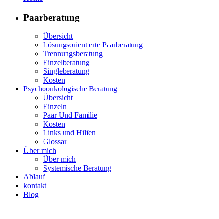
Paar­be­ra­tung
Über­sicht
Lösungs­ori­en­tier­te Paarberatung
Tren­nungs­be­ra­tung
Ein­zel­be­ra­tung
Sin­g­le­be­ra­tung
Kos­ten
Psy­cho­on­ko­lo­gi­sche Beratung
Über­sicht
Ein­zeln
Paar Und Familie
Kos­ten
Links und Hilfen
Glos­sar
Über mich
Über mich
Sys­te­mi­sche Beratung
Ablauf
kon­takt
Blog