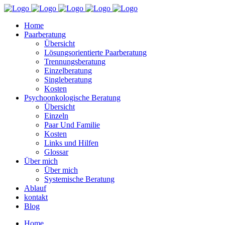
Home
Paar­be­ra­tung
Über­sicht
Lösungs­ori­en­tier­te Paarberatung
Tren­nungs­be­ra­tung
Ein­zel­be­ra­tung
Sin­g­le­be­ra­tung
Kos­ten
Psy­cho­on­ko­lo­gi­sche Beratung
Über­sicht
Ein­zeln
Paar Und Familie
Kos­ten
Links und Hilfen
Glos­sar
Über mich
Über mich
Sys­te­mi­sche Beratung
Ablauf
kon­takt
Blog
Home